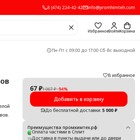
8 (474) 224-42-42
info@promhimteh.com
Избранное
Войти
Корзина
Пн-Пт с 09:00 до 17:00 Сб-Вс выходной
В избранное
вов
67 ₽
1 067 ₽
−
94
%
Добавить в корзину
белой
До бесплатной доставки:
5 000 ₽
вов.
Преимущества промхимтех.рф
Оплата частями в Сплит
Доставка в пункты выдачи или до двери