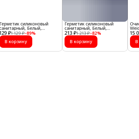
Герметик силиконовый
Герметик силиконовый
Очи
санитарный, Белый,
санитарный, Белый,
Wei
129 ₽
ULTIMA, 80 мл
213 ₽
ULTIMA, 280 мл
15 
1 129 ₽
−
89
%
1 213 ₽
−
82
%
В корзину
В корзину
В