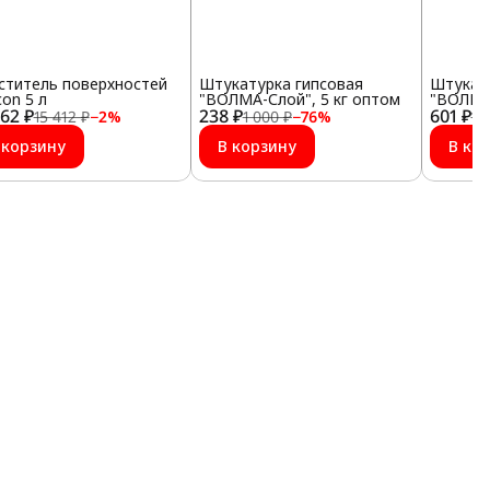
ститель поверхностей
Штукатурка гипсовая
Штукат
con 5 л
"ВОЛМА-Слой", 5 кг оптом
"ВОЛМА-
062 ₽
238 ₽
601 ₽
15 412 ₽
−
2
%
1 000 ₽
−
76
%
1 
 корзину
В корзину
В ко