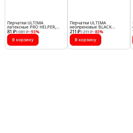
Перчатки ULTIMA
Перчатки ULTIMA
латексные PRO HELPER,
неопреновые BLACK
81 ₽
ULT130, размер 9
211 ₽
GUARD, ULT160, размер 9
1 081 ₽
−
93
%
1 211 ₽
−
83
%
В корзину
В корзину