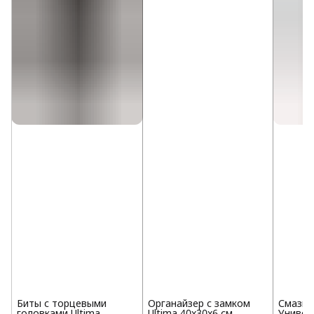
Биты с торцевыми
Органайзер с замком
Смазка
головками Ultima,
Ultima 40x30x6 см
Универ