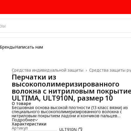
Бренды
Написать нам
Средства индивидуальной защиты
›
Средства защиты р
Главная
›
Перчатки из
высокополимеризированного
волокна c нитриловым покрыти
ULTIMA, ULT910N, размер 10
О товаре
Бесшовная основа высокой плотности (13 класс вязки) из
специального высокополимеризированного волокна с
нитриловым покрытием ладони и кончиков пальцев
обеспечивает максимальную защиту (5) от скользящих
Подробнее
порезов, стойкость к истиранию и разрыву, защиту от
Характеристики
повышенных температур. Бесшовная конструкция
Артикул
ULT910N