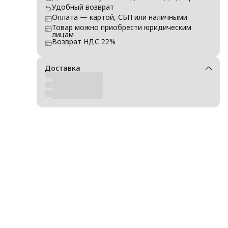
Удобный возврат
о
Оплата — картой, СБП или наличными
зов,
Товар можно приобрести юридическим
лицам
асс
Возврат НДС 22%
окна
Доставка
о
ика,