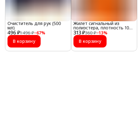
Очиститель для рук (500
Жилет сигнальный из
мл)
полиэстера, плотность 100
496 ₽
313 ₽
г/м2, оранжевый
1 496 ₽
−
67
%
360 ₽
−
13
%
В корзину
В корзину