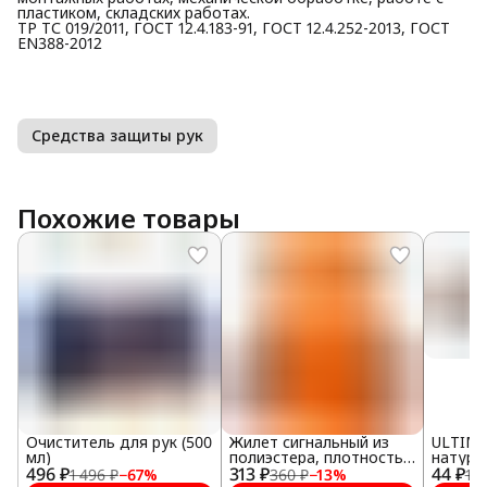
пластиком, складских работах.
ТР ТС 019/2011, ГОСТ 12.4.183-91, ГОСТ 12.4.252-2013, ГОСТ
EN388-2012
Средства защиты рук
Похожие товары
Очиститель для рук (500
Жилет сигнальный из
ULTIMA
мл)
полиэстера, плотность
натура
496 ₽
313 ₽
100 г/м2, оранжевый
44 ₽
мм №1
1 496 ₽
−
67
%
360 ₽
−
13
%
1 0