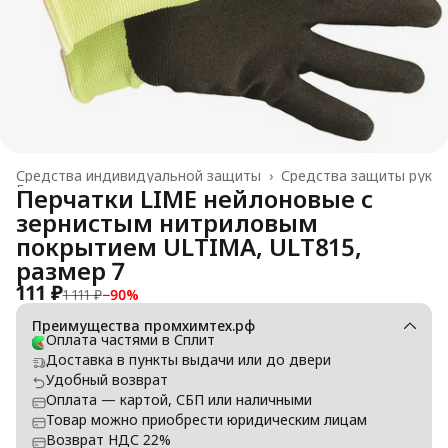
Средства индивидуальной защиты
›
Средства защиты рук
Главная
›
Перчатки LIME нейлоновые с
зернистым нитриловым
покрытием ULTIMA, ULT815,
размер 7
111 ₽
1 111 ₽
−
90
%
Преимущества промхимтех.рф
Оплата частями в Сплит
Доставка в пункты выдачи или до двери
Удобный возврат
Оплата — картой, СБП или наличными
Товар можно приобрести юридическим лицам
Возврат НДС 22%