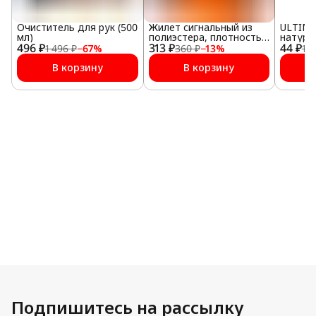
Очиститель для рук (500
Жилет сигнальный из
ULTIMA
мл)
полиэстера, плотность
натура
496 ₽
313 ₽
100 г/м2, оранжевый
44 ₽
мм №1
1 496 ₽
−
67
%
360 ₽
−
13
%
1 0
В корзину
В корзину
Подпишитесь на рассылку