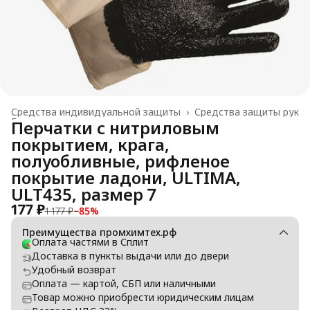
Средства индивидуальной защиты
›
Средства защиты рук
Главная
›
Перчатки с нитриловым
покрытием, крага,
полуобливные, рифленое
покрытие ладони, ULTIMA,
ULT435, размер 7
177 ₽
1 177 ₽
−
85
%
Преимущества промхимтех.рф
Оплата частями в Сплит
Доставка в пункты выдачи или до двери
Удобный возврат
Оплата — картой, СБП или наличными
Товар можно приобрести юридическим лицам