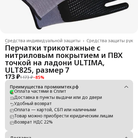
Средства индивидуальной защиты
›
Средства защиты рук
Главная
›
Перчатки трикотажные с
нитриловым покрытием и ПВХ
точкой на ладони ULTIMA,
ULT825, размер 7
173 ₽
1 173 ₽
−
85
%
Преимущества промхимтех.рф
Оплата частями в Сплит
Доставка в пункты выдачи или до двери
Удобный возврат
Оплата — картой, СБП или наличными
Товар можно приобрести юридическим лицам
Возврат НДС 22%
Доставка