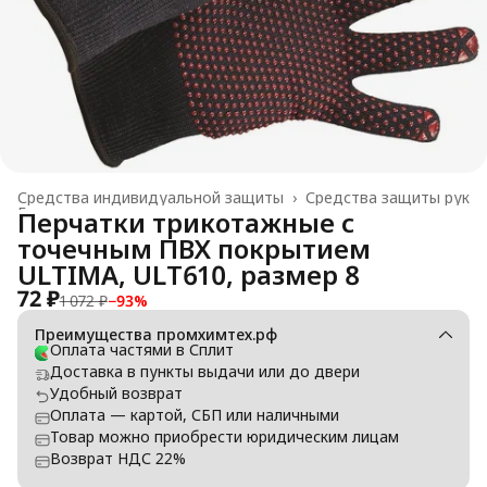
Средства индивидуальной защиты
›
Средства защиты рук
Главная
›
Перчатки трикотажные с
точечным ПВХ покрытием
ULTIMA, ULT610, размер 8
72 ₽
1 072 ₽
−
93
%
Преимущества промхимтех.рф
Оплата частями в Сплит
Доставка в пункты выдачи или до двери
Удобный возврат
Оплата — картой, СБП или наличными
Товар можно приобрести юридическим лицам
Возврат НДС 22%