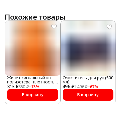
Похожие товары
Жилет сигнальный из
Очиститель для рук (500
полиэстера, плотность
мл)
313 ₽
100 г/м2, оранжевый
496 ₽
360 ₽
−
13
%
1 496 ₽
−
67
%
В корзину
В корзину