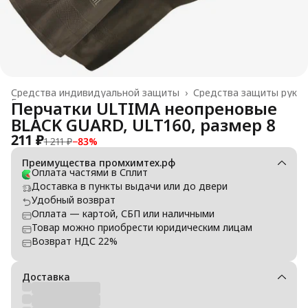
Средства индивидуальной защиты
›
Средства защиты рук
Главная
›
Перчатки ULTIMA неопреновые
BLACK GUARD, ULT160, размер 8
211 ₽
1 211 ₽
−
83
%
Преимущества промхимтех.рф
Оплата частями в Сплит
Доставка в пункты выдачи или до двери
Удобный возврат
Оплата — картой, СБП или наличными
Товар можно приобрести юридическим лицам
Возврат НДС 22%
Доставка