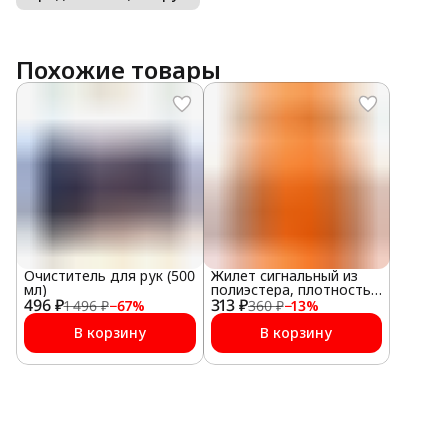
Похожие товары
Очиститель для рук (500
Жилет сигнальный из
мл)
полиэстера, плотность
496 ₽
313 ₽
100 г/м2, оранжевый
1 496 ₽
−
67
%
360 ₽
−
13
%
В корзину
В корзину