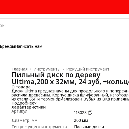
Бренды
Написать нам
Главная
›
Инструменты
›
Режущий инструмент
Пильный диск по дереву
Ultima,200 х 32мм, 24 зуб, +кольц
О товаре
Диски Ultima предназначены для продольного и поперечн
распила древесины. Корпус диска шлифованный, изготовл
из стали 65Г и термонормализован. Зубья из ВК8 припаян
высокопрочным припоем. Алмазная заточка с выхаживани
Подробнее
значительно увеличивает срок службы инструмента.
Характеристики
Дополнительный боковой разворот передней поверхност
Артикул
115023
зубьев позволяет производить более качественное и чис
пиление.
Диаметр, мм
200 мм
Тип режущего инструмента
Пильные диски