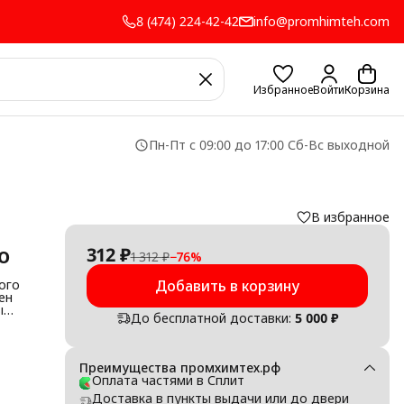
8 (474) 224-42-42
info@promhimteh.com
Избранное
Войти
Корзина
Пн-Пт с 09:00 до 17:00 Сб-Вс выходной
В избранное
о
312 ₽
1 312 ₽
−
76
%
ого
Добавить в корзину
ен
ы
До бесплатной доставки:
5 000 ₽
ем
и
тое
Преимущества промхимтех.рф
Оплата частями в Сплит
Доставка в пункты выдачи или до двери