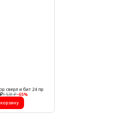
ор сверл и бит 24 пр
 ₽
1 531 ₽
−
65
%
 корзину