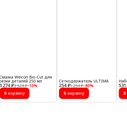
Смазка Weicon Bio-Cut для
резки деталей 250 мл
Сеткодержатель ULTIMA
Наб
3 274 ₽
254 ₽
531
3 624 ₽
−
10
%
1 254 ₽
−
80
%
В корзину
В корзину
В