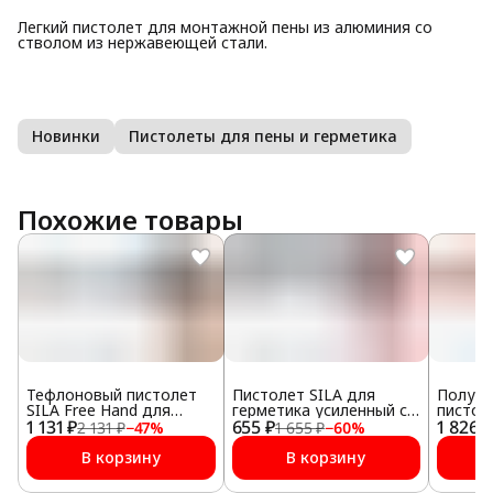
Легкий пистолет для монтажной пены из алюминия со
стволом из нержавеющей стали.
Новинки
Пистолеты для пены и герметика
Похожие товары
Тефлоновый пистолет
Пистолет SILA для
Полуко
SILA Free Hand для
герметика усиленный с
пистол
1 131 ₽
монтажной пены
655 ₽
регулятором подачи
1 826 ₽
гермет
2 131 ₽
−
47
%
1 655 ₽
−
60
%
профес
усилен
В корзину
В корзину