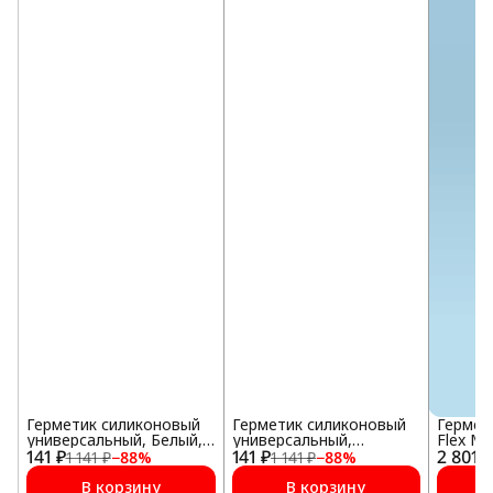
Герметик силиконовый
Герметик силиконовый
Гермет
универсальный, Белый,
универсальный,
Flex M
141 ₽
РЕМОНТ НА 100%, 260
141 ₽
Бесцветный, РЕМОНТ
2 801 ₽
серый
1 141 ₽
−
88
%
1 141 ₽
−
88
%
мл
НА 100%, 260 мл
В корзину
В корзину