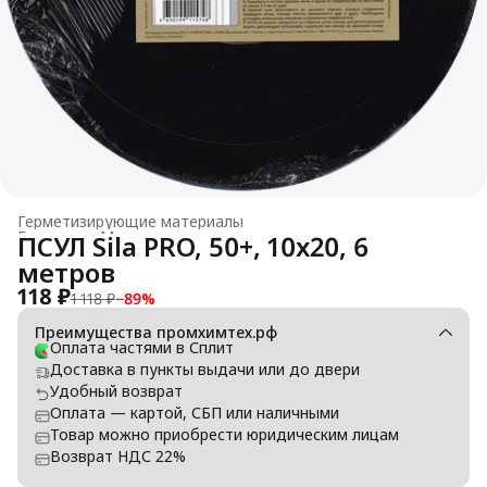
Герметизирующие материалы
Главная
›
Монтажные материалы и силиконовые смазки
›
ПСУЛ Sila PRO, 50+, 10x20, 6
метров
118 ₽
1 118 ₽
−
89
%
Преимущества промхимтех.рф
Оплата частями в Сплит
Доставка в пункты выдачи или до двери
Удобный возврат
Оплата — картой, СБП или наличными
Товар можно приобрести юридическим лицам
Возврат НДС 22%