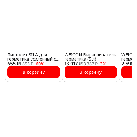
Пистолет SILA для
WEICON Выравниватель
WEICON
герметика усиленный с
герметика (5 л)
гермет
655 ₽
регулятором подачи
13 017 ₽
2 596 
мл)
1 655 ₽
−
60
%
13 367 ₽
−
3
%
В корзину
В корзину