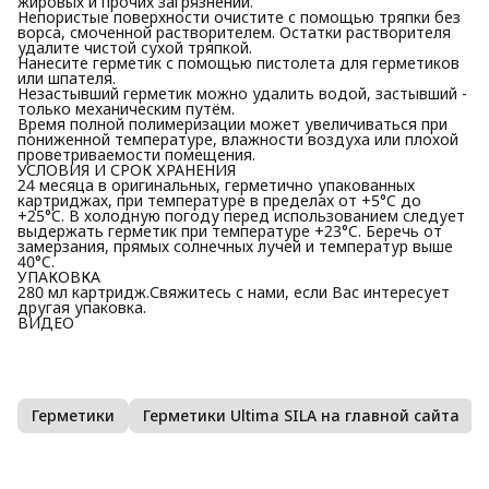
жировых и прочих загрязнений.
Непористые поверхности очистите с помощью тряпки без
ворса, смоченной растворителем. Остатки растворителя
удалите чистой сухой тряпкой.
Нанесите герметик с помощью пистолета для герметиков
или шпателя.
Незастывший герметик можно удалить водой, застывший -
только механическим путём.
Время полной полимеризации может увеличиваться при
пониженной температуре, влажности воздуха или плохой
проветриваемости помещения.
УСЛОВИЯ И СРОК ХРАНЕНИЯ
24 месяца в оригинальных, герметично упакованных
картриджах, при температуре в пределах от +5°C до
+25°C. В холодную погоду перед использованием следует
выдержать герметик при температуре +23°C. Беречь от
замерзания, прямых солнечных лучей и температур выше
40°C.
УПАКОВКА
280 мл картридж.Свяжитесь с нами, если Вас интересует
другая упаковка.
ВИДЕО
Герметики
Герметики Ultima SILA на главной сайта