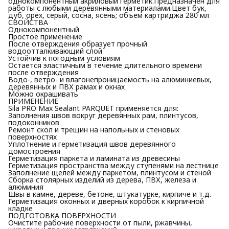
однокомпонентный акриловый герметик.Предназначен для
работы с любыми деревянными материалами.Цвет бук,
дуб, орех, серый, сосна, ясень; объем картриджа 280 мл
СВОЙСТВА
Однокомпонентный
Простое применение
После отверждения образует прочный
водоотталкивающий слой
Устойчив к погодным условиям
Остается эластичным в течение длительного времени
после отверждения
Водо-, ветро- и влагонепроницаемость на алюминиевых,
деревянных и ПВХ рамах и окнах
Можно окрашивать
ПРИМЕНЕНИЕ
Sila PRO Max Sealant PARQUET применяется для:
Заполнения швов вокруг деревянных рам, плинтусов,
подоконников
Ремонт скол и трещин на напольных и стеновых
поверхностях
Уплотнение и герметизация швов деревянного
домостроения
Герметизация паркета и ламината из древесины
Герметизация пространства между ступенями на лестнице
Заполнение щелей между паркетом, плинтусом и стеной
Сборка столярных изделий из дерева, ПВХ, железа и
алюминия
Швы в камне, дереве, бетоне, штукатурке, кирпиче и т.д.
Герметизация оконных и дверных коробок к кирпичной
кладке
ПОДГОТОВКА ПОВЕРХНОСТИ
Очистите рабочие поверхности от пыли, ржавчины,