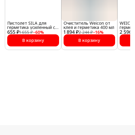
Пистолет SILA для
Очиститель Weicon от
WEICON
герметика усиленный с
клея и герметика 400 мл
гермет
655 ₽
регулятором подачи
1 894 ₽
2 596 
мл)
1 655 ₽
−
60
%
2 244 ₽
−
16
%
В корзину
В корзину