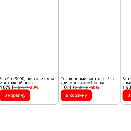
Sila Pro 9090, пистолет для
Тефлоновый пистолет Sila
Sil
монтажной пены
для монтажной пены
сам
4 079 ₽
1 014 ₽
1 9
мет
5 079 ₽
−
20
%
2 014 ₽
−
50
%
В корзину
В корзину
В