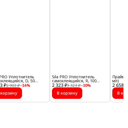
a PRO Уплотнитель
Sila PRO Уплотнитель
Праймер
оклеящийся, D, 50
самоклеящийся, R, 100
мл)
03 ₽
ров, 12*10 мм, белый
2 323 ₽
метров, 10*4 мм, чёрный
2 658 ₽
2 903 ₽
−
34
%
3 323 ₽
−
30
%
 корзину
В корзину
В ко