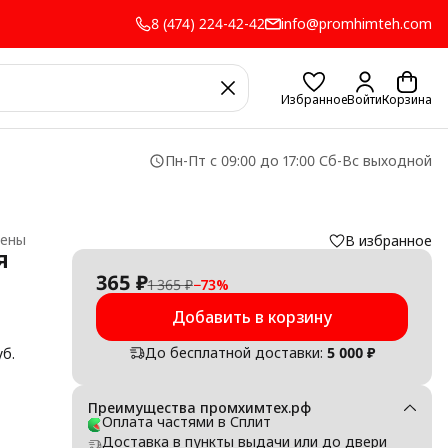
8 (474) 224-42-42
info@promhimteh.com
Избранное
Войти
Корзина
Пн-Пт с 09:00 до 17:00 Сб-Вс выходной
пены
В избранное
я
365 ₽
1 365 ₽
−
73
%
Добавить в корзину
До бесплатной доставки:
5 000 ₽
б.
Преимущества промхимтех.рф
Оплата частями в Сплит
Доставка в пункты выдачи или до двери