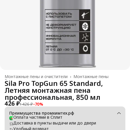
Монтажные пены и очистители
›
Монтажные пены
Главная
›
Sila Pro TopGun 65 Standard,
Летняя монтажная пена
профессиональная, 850 мл
426 ₽
1 426 ₽
−
70
%
Преимущества промхимтех.рф
Оплата частями в Сплит
Доставка в пункты выдачи или до двери
Удобный возврат