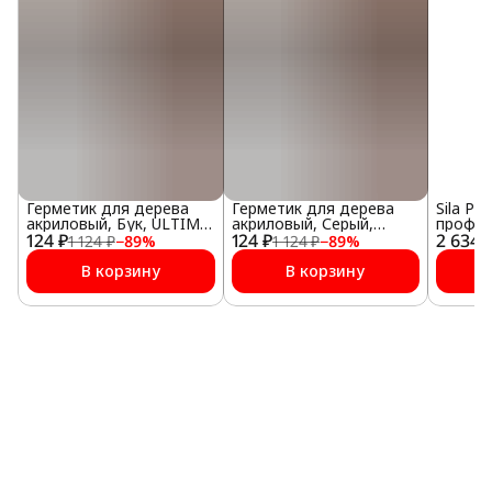
Герметик для дерева
Герметик для дерева
Sila PR
акриловый, Бук, ULTIMA,
акриловый, Серый,
профес
124 ₽
280 мл
124 ₽
ULTIMA, 280 мл
2 634 
пистол
1 124 ₽
−
89
%
1 124 ₽
−
89
%
монтаж
В корзину
В корзину