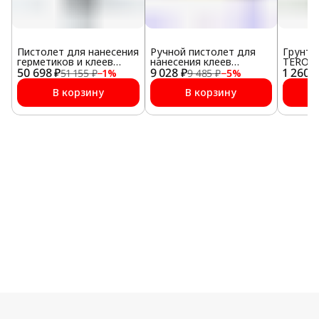
Пистолет для нанесения
Ручной пистолет для
Грунто
герметиков и клеев
нанесения клеев
TEROSO
50 698 ₽
Teroson ET Air Gun
9 028 ₽
Teroson ET Staku Hand
1 260 ₽
ONE-PR
51 155 ₽
−
1
%
9 485 ₽
−
5
%
MultiPress
Gun
25 мл
В корзину
В корзину