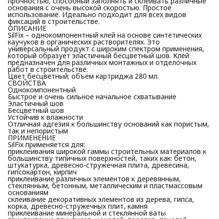
прочностью, способный заполнять и склеивать различные
основания с очень высокой скоростью. Простое
использование. Идеально подходит для всех видов
фиксаций в строительстве.
ОПИСАНИЕ
SilFix – однокомпонентный клей на основе синтетических
каучуков в органических растворителях. Это
универсальный продукт с широким спектром применения,
который образует эластичный бесцветный шов. Клей
предназначен для различных монтажных и отделочных
работ в строительстве.
Цвет бесцветный; объем картриджа 280 мл.
СВОЙСТВА
Однокомпонентный
Быстрое и очень сильное начальное схватывание
Эластичный шов
Бесцветный шов
Устойчив к влажности
Отличная адгезия к большинству оснований как пористым,
так и непористым
ПРИМЕНЕНИЕ
SilFix применяется для:
приклеивания широкой гаммы строительных материалов к
большинству типичных поверхностей, таких как: бетон,
штукатурка, древесно-стружечная плита, древесина,
гипсокартон, кирпич
приклеивание различных элементов к деревянным,
стеклянным, бетонным, металлическим и пластмассовым
основаниям
склеивание декоративных элементов из дерева, гипса,
корка, древесно-стружечных плит, камня
приклеивание минеральной и стеклянной ваты