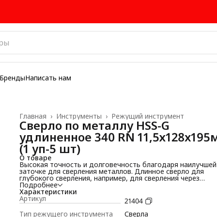
Бренды
Написать нам
Главная
›
Инструменты
›
Режущий инструмент
Сверло по металлу НSS-G
удлиненное 340 RN 11,5х128x195
(1 уп-5 шт)
О товаре
Высокая точность и долговечность благодаря наилучшей
заточке для сверления металлов. Длинное сверло для
глубокого сверления, например, для сверления через
кондукторные втулки. Высокая точность и долговечность
Подробнее
благодаря наилучшей заточке для сверления металлов.
Характеристики
Прецизионная заточка канавок и диаметра для идеально
Артикул
21404
центрирования. Изготовлено согласно DIN 340. Усиленны
стержень для обеспечения особой прочности
Тип режущего инструмента
Сверла