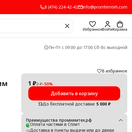
8 (474) 224-42-42
info@promhimteh.com
Избранное
Войти
Корзина
Пн-Пт с 09:00 до 17:00 Сб-Вс выходной
В избранное
мм
1 ₽
2 ₽
−
50
%
Добавить в корзину
До бесплатной доставки:
5 000 ₽
Преимущества промхимтех.рф
го
Оплата частями в Сплит
й
Доставка в пункты выдачи или до двери