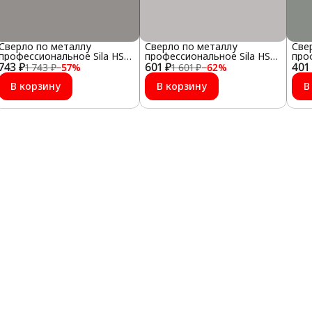
Сверло по металлу
Сверло по металлу
Све
профессиональное Sila НSS-
профессиональное Sila НSS-
про
743 ₽
G 8,0х75х117мм
601 ₽
G 7,0х69х109мм
401
G 6
1 743 ₽
−
57
%
1 601 ₽
−
62
%
В корзину
В корзину
В