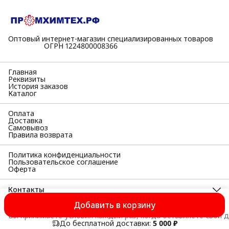
Оптовый интернет-магазин специализированных товаров
⠀⠀⠀⠀⠀⠀⠀ОГРН 1224800008366
Главная
Реквизиты
История заказов
Каталог
Оплата
Доставка
Самовывоз
Правила возврата
Политика конфиденциальности
Пользовательское соглашение
Оферта
Контакты
Адрес
Добавить в корзину
398055, Липецкая область, г Липецк, Московская ул, д. 38а,
Вы принимаете условия каждый раз, когда оставляете свои д
офис 33
До бесплатной доставки:
5 000 ₽
Телефон