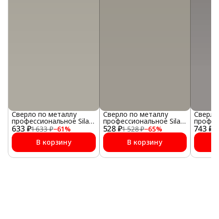
Сверло по металлу
Сверло по металлу
Сверло
профессиональное Sila
профессиональное Sila
профес
633 ₽
НSS-G 10,0х87х133мм
528 ₽
НSS-G 9,0х81х125мм
743 ₽
НSS-G 
1 633 ₽
−
61
%
1 528 ₽
−
65
%
1
В корзину
В корзину