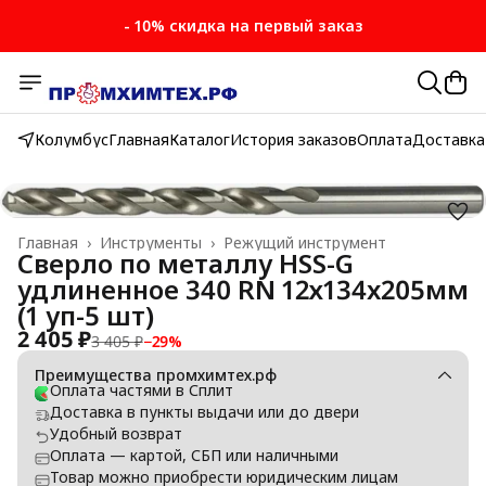
- 10% скидка на первый заказ
Колумбус
Главная
Каталог
История заказов
Оплата
Доставка
Главная
›
Инструменты
›
Режущий инструмент
Сверло по металлу НSS-G
удлиненное 340 RN 12х134x205мм
(1 уп-5 шт)
2 405 ₽
3 405 ₽
−
29
%
Преимущества промхимтех.рф
Оплата частями в Сплит
Доставка в пункты выдачи или до двери
Удобный возврат
Оплата — картой, СБП или наличными
Товар можно приобрести юридическим лицам