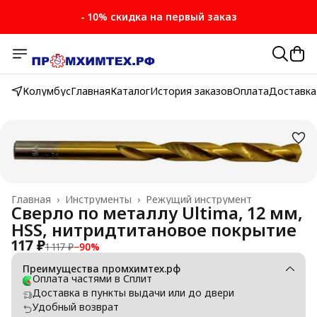
- 10% скидка на первый заказ
Колумбус
Главная
Каталог
История заказов
Оплата
Доставка
Главная
›
Инструменты
›
Режущий инструмент
Сверло по металлу Ultima, 12 мм,
HSS, нитридтитановое покрытие
117 ₽
1 117 ₽
−
90
%
Преимущества промхимтех.рф
Оплата частями в Сплит
Доставка в пункты выдачи или до двери
Удобный возврат