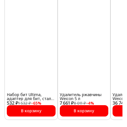
Набор бит Ultima,
Удалитель ржавчины
Удалит
адаптер для бит, сталь
Weicon 5 л
Weicon 
532 ₽
S2, 18 предм., в пласт.
7 661 ₽
36 746
1 532 ₽
−
65
%
8 011 ₽
−
4
%
Боксе
В корзину
В корзину