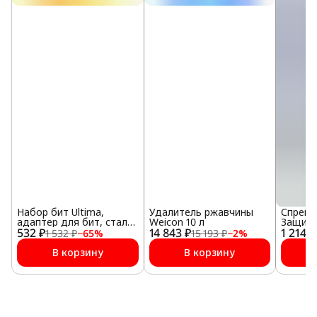
Набор бит Ultima,
Удалитель ржавчины
Спрей W
адаптер для бит, сталь
Weicon 10 л
Защита
532 ₽
S2, 18 предм., в пласт.
14 843 ₽
1 214 ₽
мл
1 532 ₽
−
65
%
15 193 ₽
−
2
%
Боксе
В корзину
В корзину