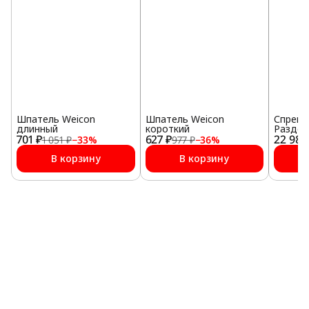
Шпатель Weicon
Шпатель Weicon
Спрей 
длинный
короткий
Раздел
701 ₽
627 ₽
22 983
400 мл
1 051 ₽
−
33
%
977 ₽
−
36
%
В корзину
В корзину