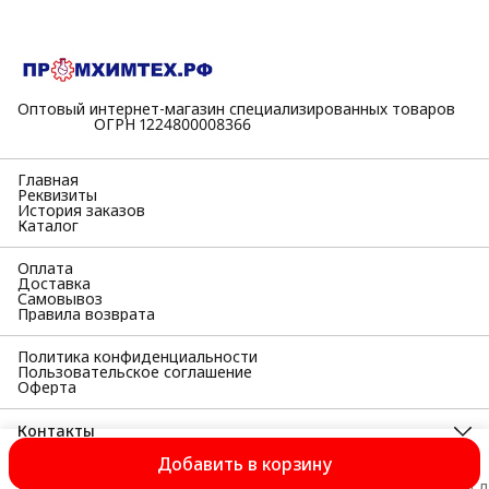
Оптовый интернет-магазин специализированных товаров
⠀⠀⠀⠀⠀⠀⠀ОГРН 1224800008366
Главная
Реквизиты
История заказов
Каталог
Оплата
Доставка
Самовывоз
Правила возврата
Политика конфиденциальности
Пользовательское соглашение
Оферта
Контакты
Адрес
Добавить в корзину
398055, Липецкая область, г Липецк, Московская ул, д. 38а,
Вы принимаете условия каждый раз, когда оставляете свои д
офис 33