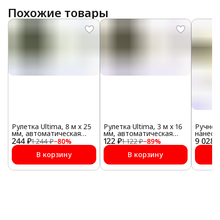
Похожие товары
Рулетка Ultima, 8 м х 25
Рулетка Ultima, 3 м х 16
Ручной
мм, автоматическая
мм, автоматическая
нанесе
244 ₽
фиксация, магнит
122 ₽
фиксация, магнит
9 028 
Teroso
1 244 ₽
−
80
%
1 122 ₽
−
89
%
Gun
В корзину
В корзину