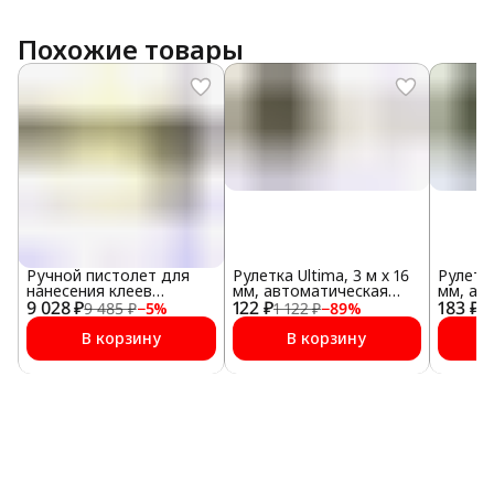
Похожие товары
Ручной пистолет для
Рулетка Ultima, 3 м х 16
Рулетка
нанесения клеев
мм, автоматическая
мм, ав
9 028 ₽
Teroson ET Staku Hand
122 ₽
фиксация, магнит
183 ₽
фиксац
9 485 ₽
−
5
%
1 122 ₽
−
89
%
1 
Gun
В корзину
В корзину