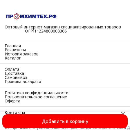
Оптовый интернет-магазин специализированных товаров
⠀⠀⠀⠀⠀⠀⠀ОГРН 1224800008366
Главная
Реквизиты
История заказов
Каталог
Оплата
Доставка
Самовывоз
Правила возврата
Политика конфиденциальности
Пользовательское соглашение
Оферта
Контакты
Адрес
Добавить в корзину
398055, Липецкая область, г Липецк, Московская ул, д. 38а,
Вы принимаете условия каждый раз, когда оставляете свои д
офис 33