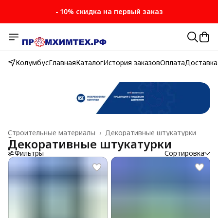
- 10% скидка на первый заказ
Колумбус
Главная
Каталог
История заказов
Оплата
Доставка
Строительные материалы
›
Декоративные штукатурки
Главная
›
Декоративные штукатурки
Фильтры
Сортировка