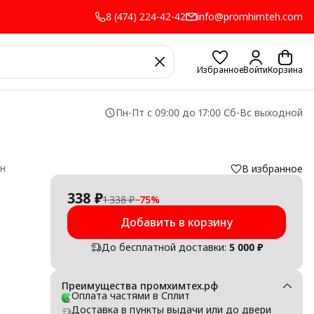
8 (474) 224-42-42
info@promhimteh.com
Избранное
Войти
Корзина
Пн-Пт с 09:00 до 17:00 Сб-Вс выходной
он
В избранное
338 ₽
1 338 ₽
−
75
%
Добавить в корзину
До бесплатной доставки:
5 000 ₽
и
ры,
Преимущества промхимтех.рф
Оплата частями в Сплит
Доставка в пункты выдачи или до двери
чным