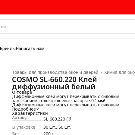
Бренды
Написать нам
Товары для производства окон и дверей
›
Химия для ок
Главная
›
COSMO SL-660.220 Клей
диффузионный белый
О товаре
Диффузионные клеи могут перекрывать с силовым
замыканием только клеевые зазоры <0,1 мм!
Диффузионные клеи могут перекрывать с силовым
замыканием только клеевые зазоры <0,1 мм!
Подробнее
Указанные здесь параметры времени могут быть точно
Характеристики
определены только путем собственных испытаний, т. к. эт
Артикул
SL-660.220
параметры значительно зависят от материала, температу
наносимого количества, влажности воздуха, влажности
В упаковке
30 шт., 50 шт.
материала, толщины клеевого слоя, давления прижима и
Вес
200 г.
прочих факторов. Как правило, к указанным ориентирово