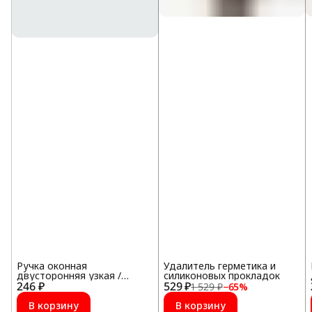
Ручка оконная
Удалитель герметика и
двусторонняя узкая /
силиконовых прокладок
246 ₽
обычная с ключом, Белая
529 ₽
1 529 ₽
−
65
%
В корзину
В корзину