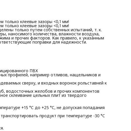
 только клеевые зазоры <0,1 мм!
 только клеевые зазоры <0,1 мм!
лены только путем собственных испытаний, т. к.
ры, наносимого количества, влажности воздуха,
има и прочих факторов. Как правило, к указанным
ответствующие поправки для надежности.
фицированного ПВХ
ных профилей, например отливов, нащельников и
адеваемых сверху, и входных воронок рольставней к
руб, водосточных желобов и прочих компонентов
вное склеивание цельных плит из твердого
пературе +15 °C до +25 °C, не допуская попадания
транспортировать продукт при температуре -30 °C
я.