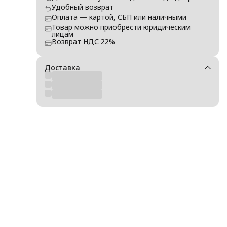
Удобный возврат
Оплата — картой, СБП или наличными
Товар можно приобрести юридическим
зки
лицам
Возврат НДС 22%
Доставка
ов и
,
ямых
тся
 °C.
в.