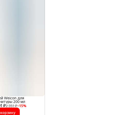
ей Weicon для
нитуры 200 мл
01 ₽
2 351 ₽
−
15
%
 корзину