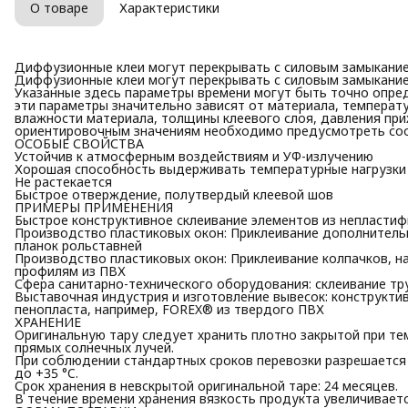
О товаре
Характеристики
Диффузионные клеи могут перекрывать с силовым замыканием
Диффузионные клеи могут перекрывать с силовым замыканием
Указанные здесь параметры времени могут быть точно опреде
эти параметры значительно зависят от материала, температу
влажности материала, толщины клеевого слоя, давления приж
ориентировочным значениям необходимо предусмотреть со
ОСОБЫЕ СВОЙСТВА
Устойчив к атмосферным воздействиям и УФ-излучению
Хорошая способность выдерживать температурные нагрузки
Не растекается
Быстрое отверждение, полутвердый клеевой шов
ПРИМЕРЫ ПРИМЕНЕНИЯ
Быстрое конструктивное склеивание элементов из непласти
Производство пластиковых окон: Приклеивание дополнитель
планок рольставней
Производство пластиковых окон: Приклеивание колпачков, н
профилям из ПВХ
Сфера санитарно-технического оборудования: склеивание т
Выставочная индустрия и изготовление вывесок: конструкти
пенопласта, например, FOREX® из твердого ПВХ
ХРАНЕНИЕ
Оригинальную тару следует хранить плотно закрытой при тем
прямых солнечных лучей.
При соблюдении стандартных сроков перевозки разрешается 
до +35 °C.
Срок хранения в невскрытой оригинальной таре: 24 месяцев.
В течение времени хранения вязкость продукта увеличиваетс