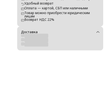
Удобный возврат
Оплата — картой, СБП или наличными
чей,
Товар можно приобрести юридическим
лицам
Возврат НДС 22%
чей,
чей,
Доставка
чей,
чей,