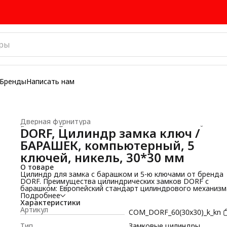
Бренды
Написать нам
Дверная фурнитура
Главная
›
Товары для производства окон и дверей
›
DORF, Цилиндр замка ключ /
БАРАШЕК, компьютерный, 5
ключей, никель, 30*30 мм
О товаре
Цилиндр для замка с барашком и 5-ю ключами от бренда
DORF. Преимущества цилиндрических замков DORF с
барашком: Европейский стандарт цилиндрового механизм
Совместимость со всеми врезными замками под профиль
Подробнее
цилиндр для ПВХ Тип цилиндра: ключ-ключ и ключ/бараше
Характеристики
Тип ключа – компьютерный; Комплектация - цилиндр,
Артикул
COM_DORF_60(30x30)_k_kn
установочный винт, 5 ключей; Размер цилиндровых замков
30
30, 35
35, 40
40, 45
45, 50
50, для замков ключ/барашек.
Тип
Замковые цилиндры