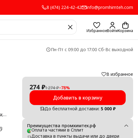
8 (474) 224-42-42
info@promhimteh.com
Избранное
Войти
Корзина
Пн-Пт с 09:00 до 17:00 Сб-Вс выходной
В избранное
274 ₽
1 274 ₽
−
78
%
Добавить в корзину
До бесплатной доставки:
5 000 ₽
а;
ный
к;
Преимущества промхимтех.рф
Оплата частями в Сплит
:
Доставка в пункты выдачи или до двери