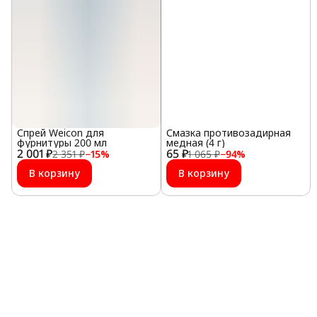
Спрей Weicon для
Смазка противозадирная
фурнитуры 200 мл
медная (4 г)
2 001 ₽
65 ₽
2 351 ₽
−
15
%
1 065 ₽
−
94
%
В корзину
В корзину