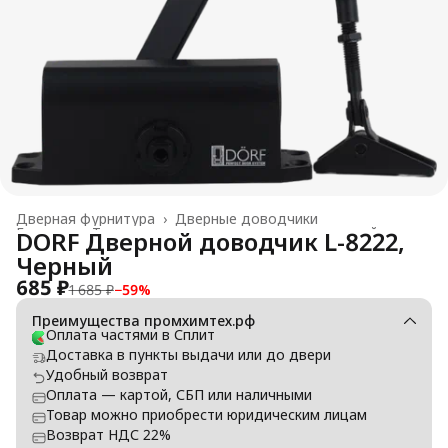
Дверная фурнитура
›
Дверные доводчики
Главная
›
Товары для производства окон и дверей
›
DORF Дверной доводчик L-8222,
Черный
685 ₽
1 685 ₽
−
59
%
Преимущества промхимтех.рф
Оплата частями в Сплит
Доставка в пункты выдачи или до двери
Удобный возврат
Оплата — картой, СБП или наличными
Товар можно приобрести юридическим лицам
Возврат НДС 22%