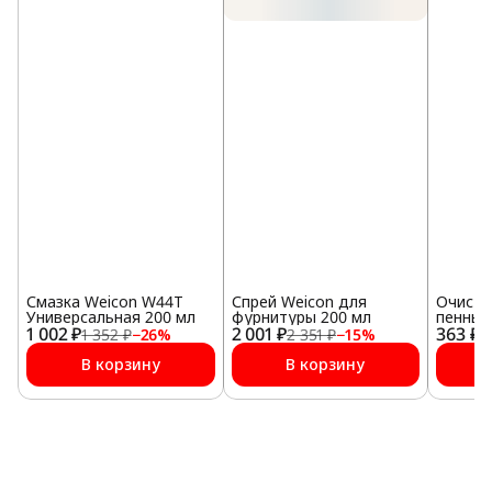
Смазка Weicon W44T
Спрей Weicon для
Очисти
Универсальная 200 мл
фурнитуры 200 мл
пенный
1 002 ₽
2 001 ₽
363 ₽
1 352 ₽
−
26
%
2 351 ₽
−
15
%
1
В корзину
В корзину