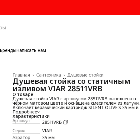
Бренды
Написать нам
Главная
›
Сантехника
›
Душевые стойки
Душевая стойка со статичным
изливом VIAR 28511VRB
О товаре
Душевая стойка VIAR с артикулом 28511VRB выполнена в
черном матовом цвете и оснащена смесителем из латуни.
Включает керамический картридж SILENT OLIVE'S 35 мм и
пластиковый аэратор OLIVE'S с увеличенной проходимост
Подробнее
Комплектуется усиленным ПВХ шлангом No Twist длиной 1
Характеристики
и подвижным держателем лейки. Душевая лейка Touch Cl
Артикул
28511VRB
диаметром 58 мм и верхний "тропический" душ диаметро
см обеспечивают комфортное использование. Высота сто
Серия
VIAR
составляет 125 см. В комплект входит керамический диве
Аэратор
35 мм
и крепежные элементы.