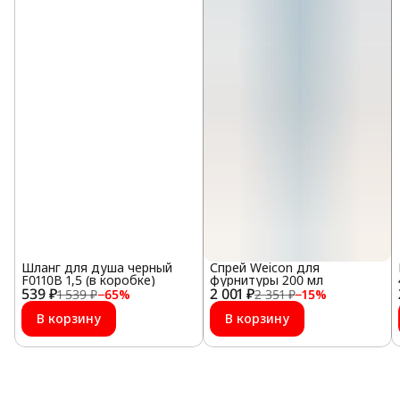
Шланг для душа черный
Спрей Weicon для
F0110B 1,5 (в коробке)
фурнитуры 200 мл
539 ₽
2 001 ₽
1 539 ₽
−
65
%
2 351 ₽
−
15
%
В корзину
В корзину