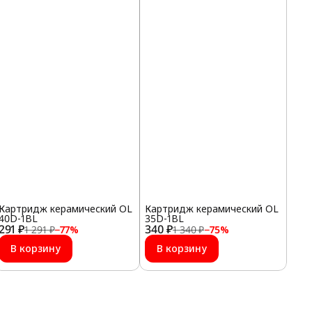
Картридж керамический OL
Картридж керамический OL
40D-1BL
35D-1BL
291 ₽
340 ₽
1 291 ₽
−
77
%
1 340 ₽
−
75
%
В корзину
В корзину