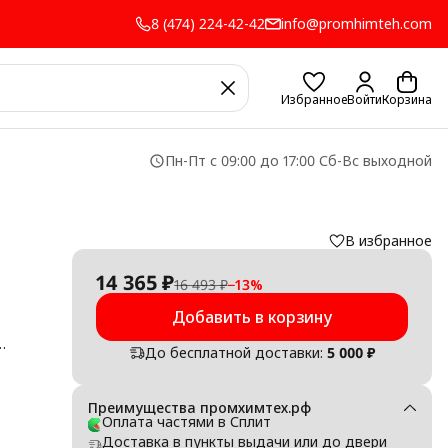
8 (474) 224-42-42
info@promhimteh.com
Избранное
Войти
Корзина
Пн-Пт с 09:00 до 17:00 Сб-Вс выходной
В избранное
14 365 ₽
16 493 ₽
−
13
%
Добавить в корзину
До бесплатной доставки:
5 000 ₽
ью.
,5 м
ean
м 25
Преимущества промхимтех.рф
йки
Оплата частями в Сплит
ртор
Доставка в пункты выдачи или до двери