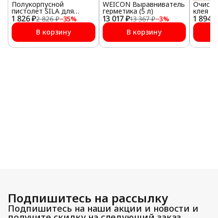
Полукорпусной
WEICON Выравниватель
Очисти
пистолет SILA для
герметика (5 л)
клея и
1 826 ₽
герметика,
13 017 ₽
1 894 ₽
2 826 ₽
−
35
%
13 367 ₽
−
3
%
профессиональный,
усиленный
В корзину
В корзину
Подпишитесь на рассылку
Подпишитесь на наши акции и новости и
получите скидку на следующий заказ