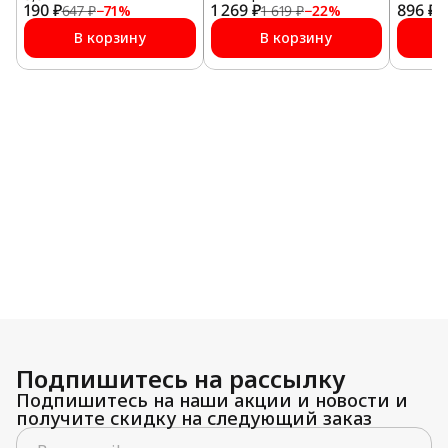
190 ₽
1 269 ₽
(500 мл) для всех работ
896 ₽
(400 мл
647 ₽
−
71
%
1 619 ₽
−
22
%
1
обслуживания и
обслуж
монтажа
монта
В корзину
В корзину
Подпишитесь на рассылку
Подпишитесь на наши акции и новости и
получите скидку на следующий заказ