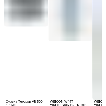
Смазка Teroson VR 500
WEICON W44T
WEICO
5,5 мл.
Универсальная смазка
Универ