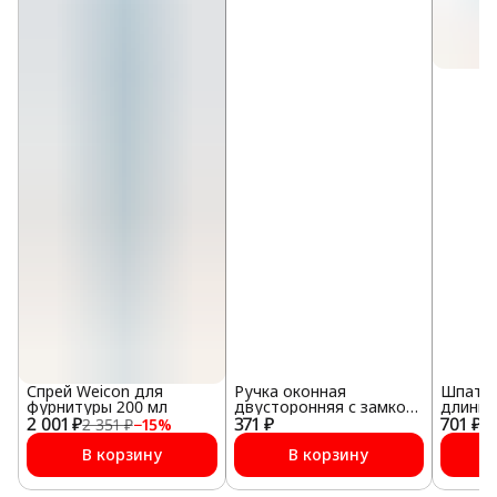
Спрей Weicon для
Ручка оконная
Шпател
фурнитуры 200 мл
двусторонняя с замком
длинн
2 001 ₽
371 ₽
и барашком
701 ₽
2 351 ₽
−
15
%
1 
В корзину
В корзину