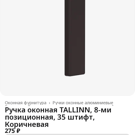
Оконная фурнитура
›
Ручки оконные алюминиевые
Главная
›
Товары для производства окон и дверей
›
Ручка оконная TALLINN, 8-ми
позиционная, 35 штифт,
Коричневая
275 ₽