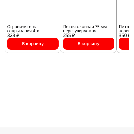
Ограничитель
Петля оконная 75 мм
Петля 
открывания 4-х
нерегулируемая
нерегу
323 ₽
позиционный с
255 ₽
350 ₽
металлическим
держателем,
В корзину
В корзину
коричневый