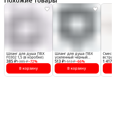
Похожие товары
Шланг для душа ПВХ
Шланг для душа ПВХ
Смесит
F0302 1,5 (в коробке)
усиленный черный
встраи
385 ₽
513 ₽
F0210B 1,6 (в коробке)
1 417 ₽
33130E
1 385 ₽
−
72
%
1 513 ₽
−
66
%
частью
В корзину
В корзину