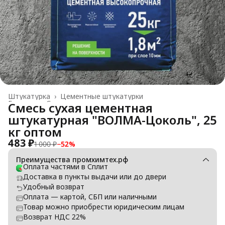
Штукатурка
›
Цементные штукатурки
Главная
›
Строительные материалы
›
Смесь сухая цементная
штукатурная "ВОЛМА-Цоколь", 25
кг оптом
483 ₽
1 000 ₽
−
52
%
Преимущества промхимтех.рф
Оплата частями в Сплит
Доставка в пункты выдачи или до двери
Удобный возврат
Оплата — картой, СБП или наличными
Товар можно приобрести юридическим лицам
Возврат НДС 22%