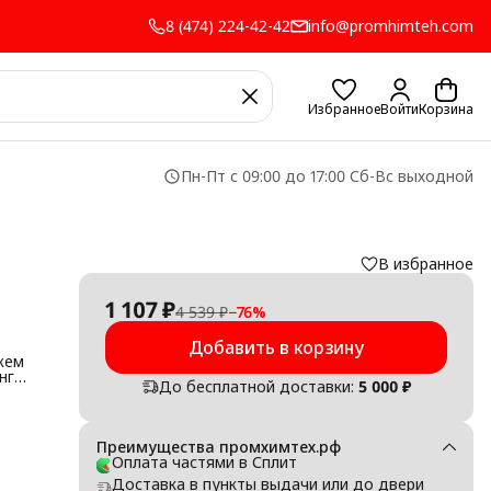
8 (474) 224-42-42
info@promhimteh.com
Избранное
Войти
Корзина
Пн-Пт с 09:00 до 17:00 Сб-Вс выходной
В избранное
1 107 ₽
4 539 ₽
−
76
%
Добавить в корзину
жем
нг
До бесплатной доставки:
5 000 ₽
Преимущества промхимтех.рф
Оплата частями в Сплит
Доставка в пункты выдачи или до двери