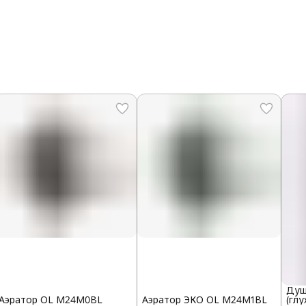
Душ
Аэратор OL M24M0BL
Аэратор ЭКО OL M24M1BL
(глу