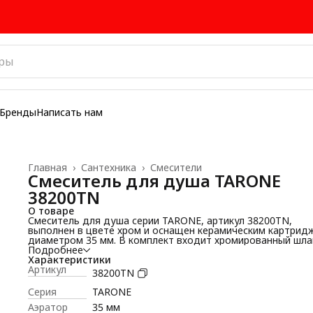
Бренды
Написать нам
Главная
›
Сантехника
›
Смесители
Смеситель для душа TARONE
38200TN
О товаре
Смеситель для душа серии TARONE, артикул 38200TN,
выполнен в цвете хром и оснащен керамическим картрид
диаметром 35 мм. В комплект входит хромированный шла
Double Lock длиной 1,5 м, душевая лейка, керамический
Подробнее
дивертор и комплект крепления.
Характеристики
Артикул
38200TN
Серия
TARONE
Аэратор
35 мм