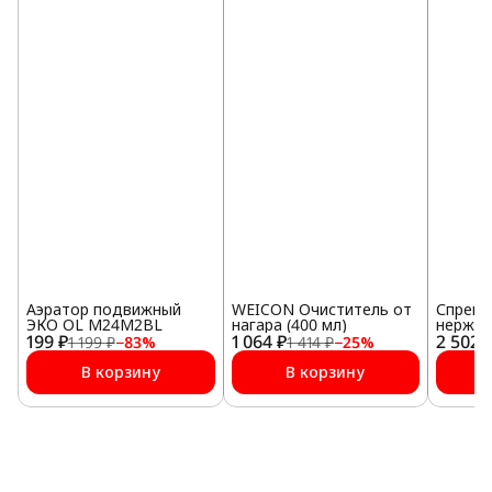
Аэратор подвижный
WEICON Очиститель от
Спрей 
ЭКО OL M24M2BL
нагара (400 мл)
нержав
199 ₽
1 064 ₽
2 502 
400 мл
1 199 ₽
−
83
%
1 414 ₽
−
25
%
В корзину
В корзину