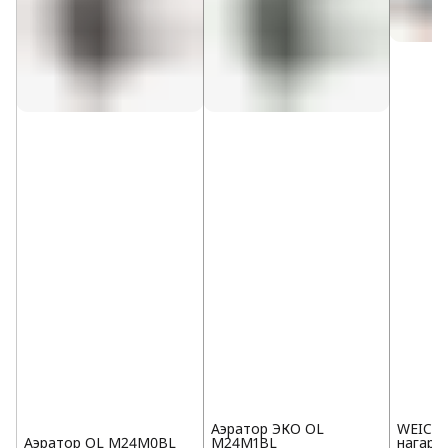
Аэратор ЭКО OL
WEICON
Аэратор OL M24M0BL
M24M1BL
нагара 