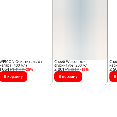
WEICON Очиститель от
Спрей Weicon для
Спр
нагара (400 мл)
фурнитуры 200 мл
нер
1 064 ₽
2 001 ₽
2 5
мл
1 414 ₽
−
25
%
2 351 ₽
−
15
%
В корзину
В корзину
В