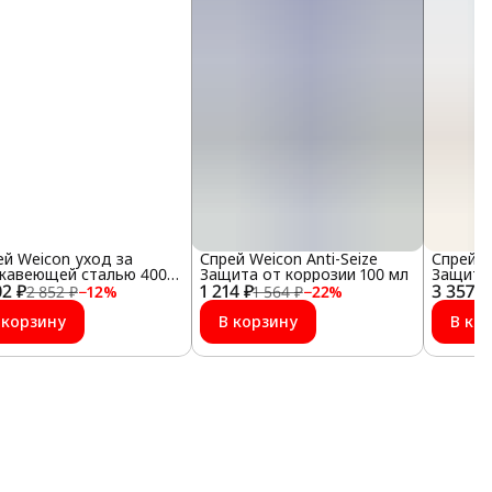
ей Weicon уход за
Спрей Weicon Anti-Seize
Спрей W
жавеющей сталью 400
Защита от коррозии 100 мл
Защита 
02 ₽
1 214 ₽
3 357 ₽
2 852 ₽
−
12
%
1 564 ₽
−
22
%
 корзину
В корзину
В ко