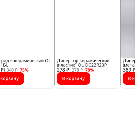
тридж керамический OL
Дивертор керамический
Диверт
-1BL
(пластик) OL DC22R20P
(метал
 ₽
278 ₽
389 ₽
1 340 ₽
−
75
%
1 278 ₽
−
78
%
1 
 корзину
В корзину
В ко