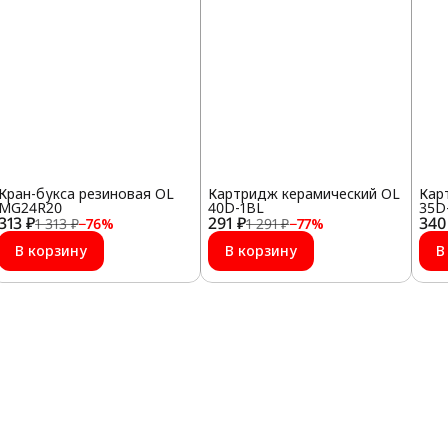
Кран-букса резиновая OL
Картридж керамический OL
Кар
MG24R20
40D-1BL
35D
313 ₽
291 ₽
340
1 313 ₽
−
76
%
1 291 ₽
−
77
%
В корзину
В корзину
В