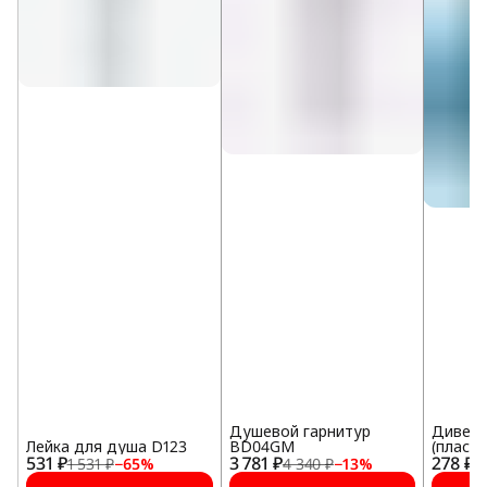
Душевой гарнитур
Диверт
Лейка для душа D123
BD04GM
(пласт
531 ₽
3 781 ₽
278 ₽
1 531 ₽
−
65
%
4 340 ₽
−
13
%
1