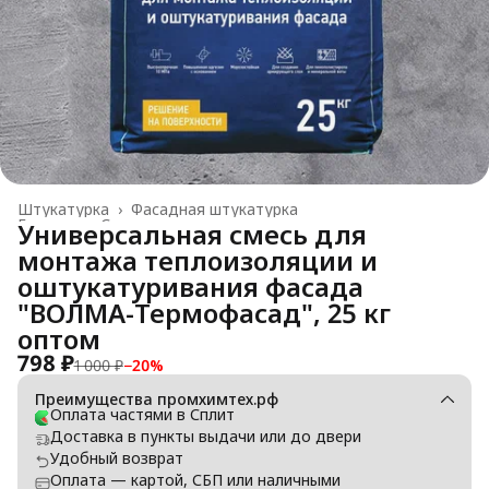
Штукатурка
›
Фасадная штукатурка
Главная
›
Строительные материалы
›
Универсальная смесь для
монтажа теплоизоляции и
оштукатуривания фасада
"ВОЛМА-Термофасад", 25 кг
оптом
798 ₽
1 000 ₽
−
20
%
Преимущества промхимтех.рф
Оплата частями в Сплит
Доставка в пункты выдачи или до двери
Удобный возврат
Оплата — картой, СБП или наличными