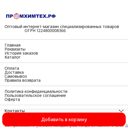
Оптовый интернет-магазин специализированных товаров
⠀⠀⠀⠀⠀⠀⠀ОГРН 1224800008366
Главная
Реквизиты
История заказов
Каталог
Оплата
Доставка
Самовывоз
Правила возврата
Политика конфиденциальности
Пользовательское соглашение
Оферта
Контакты
Адрес
Добавить в корзину
398055, Липецкая область, г Липецк, Московская ул, д. 38а,
Вы принимаете условия каждый раз, когда оставляете свои д
офис 33