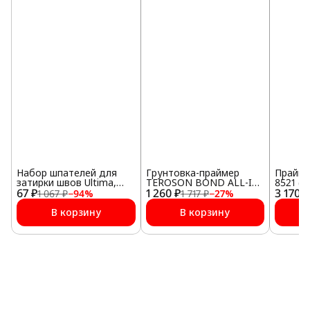
Набор шпателей для
Грунтовка-праймер
Прайме
затирки швов Ultima,
TEROSON BOND ALL-IN-
8521 (1
67 ₽
резиновые, 3 шт в
1 260 ₽
ONE-PRIMER (PU 8519P)
3 170 ₽
1 067 ₽
−
94
%
1 717 ₽
−
27
%
комплекте
25 мл
В корзину
В корзину